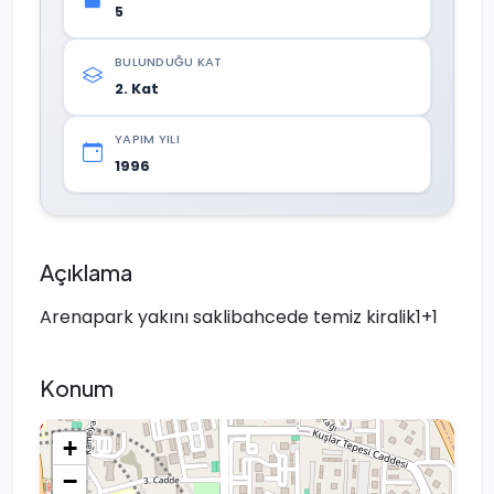
5
BULUNDUĞU KAT
2. Kat
YAPIM YILI
1996
Açıklama
Arenapark yakını saklibahcede temiz kiralik1+1
Konum
+
−