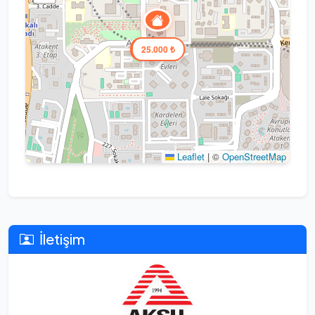
25.000 ₺
Leaflet
|
©
OpenStreetMap
İletişim