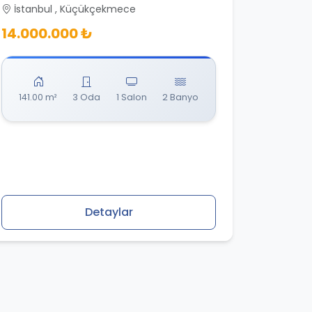
İstanbul , Küçükçekmece
14.000.000 ₺
141.00 m²
3 Oda
1 Salon
2 Banyo
Detaylar