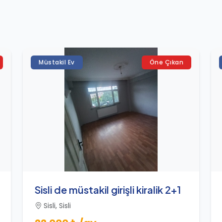
Müstakil Ev
Öne Çıkan
Sisli de müstakil girişli kiralik 2+1
Sisli, Sisli