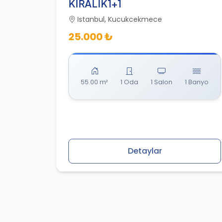
KIRALIK1+1
Istanbul, Kucukcekmece
25.000 ₺
55.00 m²
1 Oda
1 Salon
1 Banyo
Detaylar