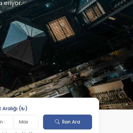
 eriyor.
t Aralığı (₺)
İlan Ara