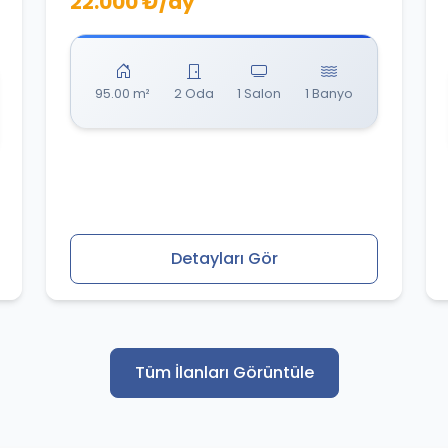
22.000 ₺/ay
95.00 m²
2 Oda
1 Salon
1 Banyo
Detayları Gör
Tüm İlanları Görüntüle