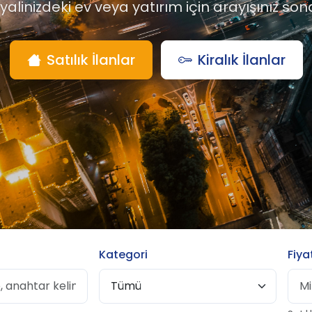
alinizdeki ev veya yatırım için arayışınız sona
Satılık İlanlar
Kiralık İlanlar
Kategori
Fiya