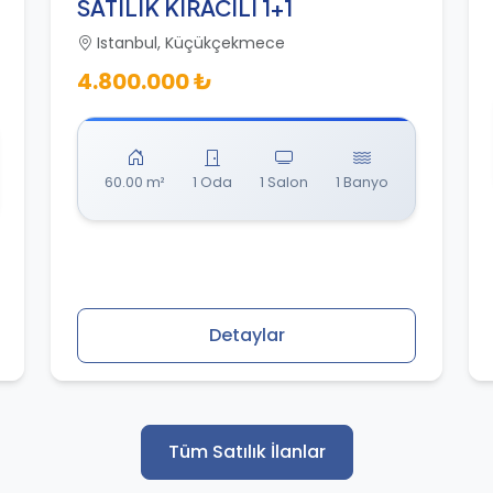
SATILIK KIRACILI 1+1
Istanbul, Küçükçekmece
4.800.000 ₺
60.00 m²
1 Oda
1 Salon
1 Banyo
Detaylar
Tüm Satılık İlanlar