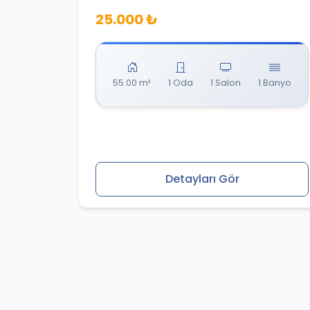
25.000 ₺
55.00 m²
1 Oda
1 Salon
1 Banyo
Detayları Gör