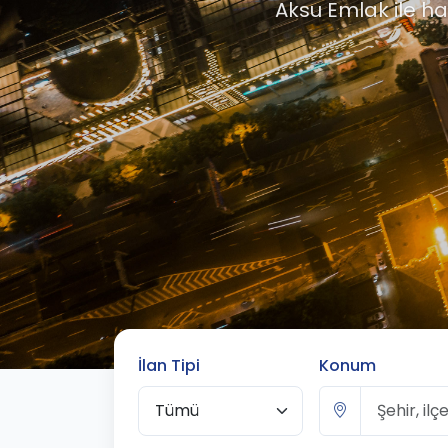
Aksu Emlak ile hay
İlan Tipi
Konum