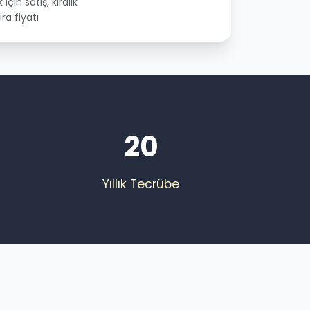
k için satış, kiralık
ira fiyatı
20
Yıllık Tecrübe