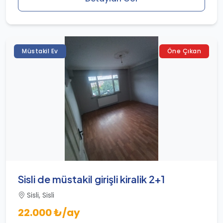
Müstakil Ev
Öne Çıkan
Sisli de müstakil girişli kiralik 2+1
Sisli, Sisli
22.000 ₺/ay