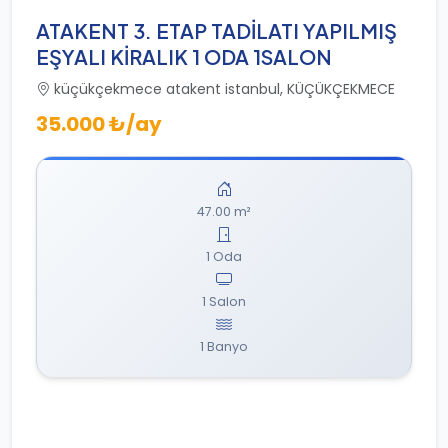
ATAKENT 3. ETAP TADİLATI YAPILMIŞ
EŞYALI KİRALIK 1 ODA 1SALON
küçükçekmece atakent istanbul, KÜÇÜKÇEKMECE
35.000 ₺/ay
47.00 m²
1 Oda
1 Salon
1 Banyo