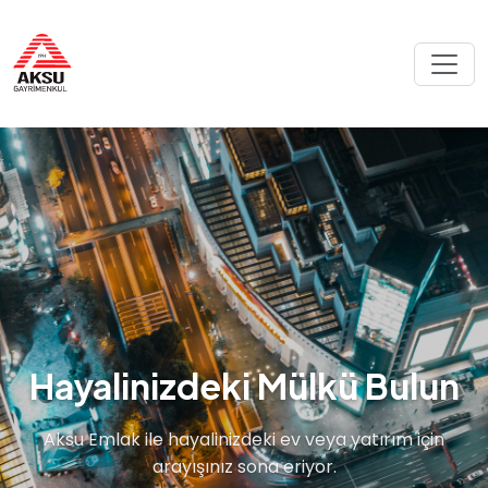
Hayalinizdeki Mülkü Bulun
Aksu Emlak ile hayalinizdeki ev veya yatırım için
arayışınız sona eriyor.