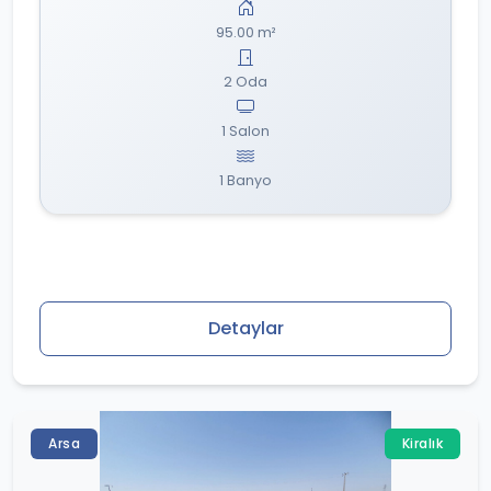
95.00 m²
2 Oda
1 Salon
1 Banyo
Detaylar
Arsa
Kiralık