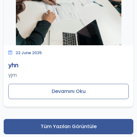
22 June 2025
yhn
yjm
Devamını Oku
Tüm Yazıları Görüntüle