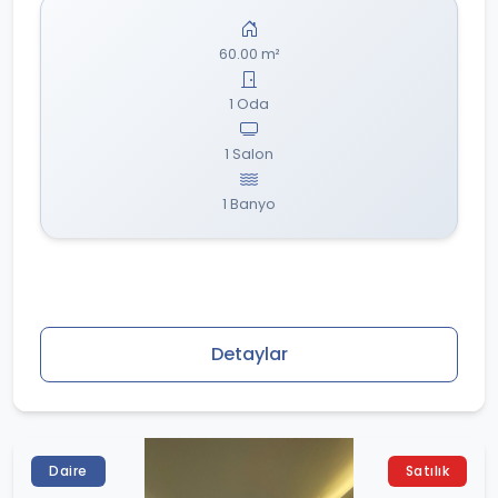
60.00 m²
1 Oda
1 Salon
1 Banyo
Detaylar
Daire
Satılık